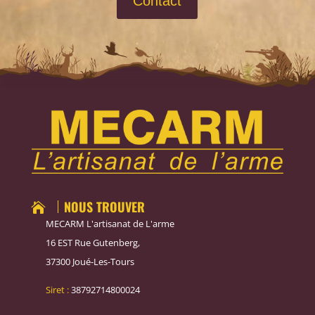
Contact
NOUS TROUVER

MECARM L'artisanat de L'arme
16 EST Rue Gutenberg,
37300 Joué-Les-Tours
Siret :
38792714800024